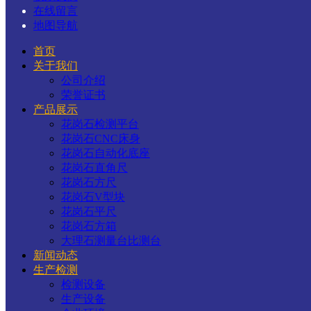
在线留言
地图导航
首页
关于我们
公司介绍
荣誉证书
产品展示
花岗石检测平台
花岗石CNC床身
花岗石自动化底座
花岗石直角尺
花岗石方尺
花岗石V型块
花岗石平尺
花岗石方箱
大理石测量台比测台
新闻动态
生产检测
检测设备
生产设备