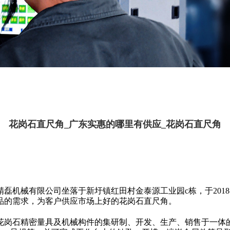
花岗石直尺角_广东实惠的哪里有供应_花岗石直尺角
磊机械有限公司坐落于新圩镇红田村金泰源工业园c栋，于2018-
品的需求，为客户供应市场上好的花岗石直尺角。
花岗石精密量具及机械构件的集研制、开发、生产、销售于一体