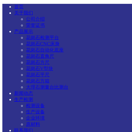
首页
关于我们
公司介绍
荣誉证书
产品展示
花岗石检测平台
花岗石CNC床身
花岗石自动化底座
花岗石直角尺
花岗石方尺
花岗石V型块
花岗石平尺
花岗石方箱
大理石测量台比测台
新闻动态
生产检测
检测设备
生产设备
企业环境
原材料
联系我们