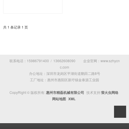
共 1 条记录 1 页
联系电话：15986791400 / 13662608090 企业官网：www.szhycn
c.com
办公地址：深圳市龙岗区平湖街道鹅田二路8号
工厂地址：惠州市惠阳区新圩镇金泰源工业园
CopyRight © 版权所有:
惠州市精磊机械有限公司
技术支持:
萤火虫网络
网站地图
XML