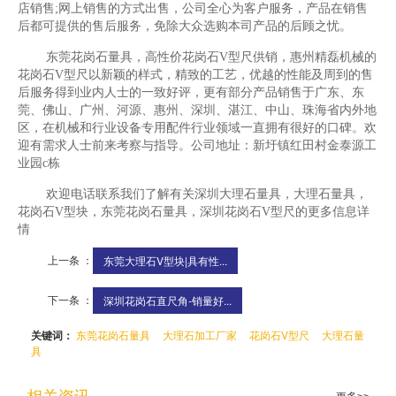
店销售;网上销售的方式出售，公司全心为客户服务，产品在销售
后都可提供的售后服务，免除大众选购本司产品的后顾之忧。
东莞花岗石量具，高性价花岗石V型尺供销，惠州精磊机械的
花岗石V型尺以新颖的样式，精致的工艺，优越的性能及周到的售
后服务得到业内人士的一致好评，更有部分产品销售于广东、东
莞、佛山、广州、河源、惠州、深圳、湛江、中山、珠海省内外地
区，在机械和行业设备专用配件行业领域一直拥有很好的口碑。欢
迎有需求人士前来考察与指导。公司地址：新圩镇红田村金泰源工
业园c栋
欢迎电话联系我们了解有关深圳大理石量具，大理石量具，
花岗石V型块，东莞花岗石量具，深圳花岗石V型尺的更多信息详
情
上一条 ：
东莞大理石V型块|具有性...
下一条 ：
深圳花岗石直尺角-销量好...
关键词：
东莞花岗石量具
大理石加工厂家
花岗石V型尺
大理石量
具