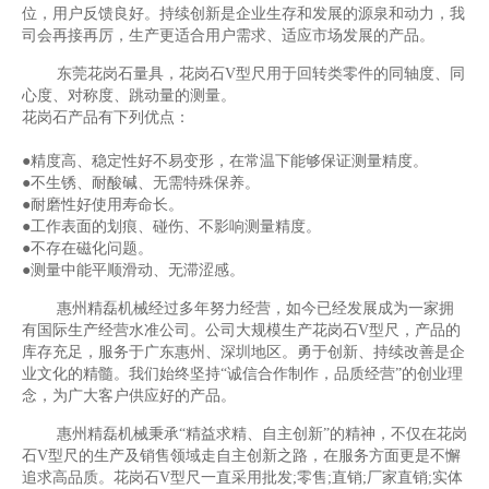
位，用户反馈良好。持续创新是企业生存和发展的源泉和动力，我
司会再接再厉，生产更适合用户需求、适应市场发展的产品。
东莞花岗石量具，花岗石V型尺用于回转类零件的同轴度、同
心度、对称度、跳动量的测量。
花岗石产品有下列优点：
●精度高、稳定性好不易变形，在常温下能够保证测量精度。
●不生锈、耐酸碱、无需特殊保养。
●耐磨性好使用寿命长。
●工作表面的划痕、碰伤、不影响测量精度。
●不存在磁化问题。
●测量中能平顺滑动、无滞涩感。
惠州精磊机械经过多年努力经营，如今已经发展成为一家拥
有国际生产经营水准公司。公司大规模生产花岗石V型尺，产品的
库存充足，服务于广东惠州、深圳地区。勇于创新、持续改善是企
业文化的精髓。我们始终坚持“诚信合作制作，品质经营”的创业理
念，为广大客户供应好的产品。
惠州精磊机械秉承“精益求精、自主创新”的精神，不仅在花岗
石V型尺的生产及销售领域走自主创新之路，在服务方面更是不懈
追求高品质。花岗石V型尺一直采用批发;零售;直销;厂家直销;实体