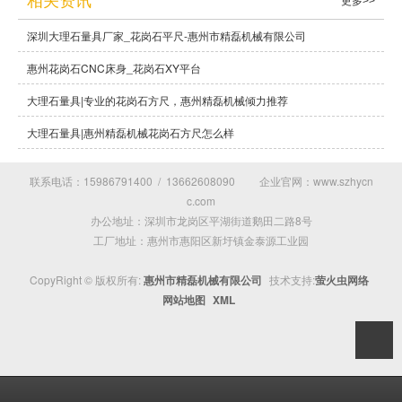
相关资讯
更多>>
深圳大理石量具厂家_花岗石平尺-惠州市精磊机械有限公司
惠州花岗石CNC床身_花岗石XY平台
大理石量具|专业的花岗石方尺，惠州精磊机械倾力推荐
大理石量具|惠州精磊机械花岗石方尺怎么样
联系电话：15986791400 / 13662608090 企业官网：www.szhycn
c.com
办公地址：深圳市龙岗区平湖街道鹅田二路8号
工厂地址：惠州市惠阳区新圩镇金泰源工业园
CopyRight © 版权所有:
惠州市精磊机械有限公司
技术支持:
萤火虫网络
网站地图
XML