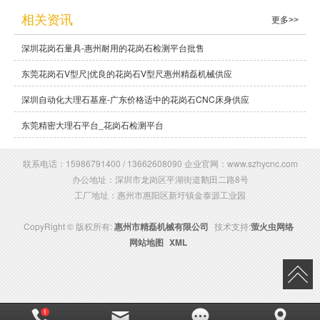
相关资讯
更多>>
深圳花岗石量具-惠州耐用的花岗石检测平台批售
东莞花岗石V型尺|优良的花岗石V型尺惠州精磊机械供应
深圳自动化大理石基座-广东价格适中的花岗石CNC床身供应
东莞精密大理石平台_花岗石检测平台
联系电话：15986791400 / 13662608090 企业官网：www.szhycnc.com
办公地址：深圳市龙岗区平湖街道鹅田二路8号
工厂地址：惠州市惠阳区新圩镇金泰源工业园
CopyRight © 版权所有:
惠州市精磊机械有限公司
技术支持:
萤火虫网络
网站地图
XML