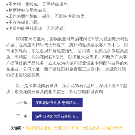
●不生锈、耐酸碱、无需特殊保养。
●耐磨性好使用寿命长。
●工作表面的划痕、碰伤、不影响测量精度。
●不存在磁化问题。
●测量中能平顺滑动、无滞涩感。
深圳花岗石量具，选购质量可靠的花岗石V型尺就选惠州精磊
机械，在高速高精时代大环境下，惠州精磊机械以客户为中心，以
市场为导向，依法合规开展经营活动。公司将一如既往的供应高品
质、高精度、能的花岗石V型尺，以满足大众需求，不断为广大客
户提供好的产品服务，立志成为机械和行业设备专用配件业界的知
名企业。公司地址：新圩镇红田村金泰源工业园c栋，欢迎您对我
们提出建议或意见。
以上是深圳花岗石量具，深圳花岗石V型尺，深圳大理石V型
块，东莞花岗石量具的相关信息，欢迎致电联系咨询
上一条 ：
深圳花岗石量具-惠州精磊...
下一条 ：
深圳自动化大理石基座|专...
关键词：
深圳花岗石量具
大理石加工厂家
大理石量具
花岗石V型尺