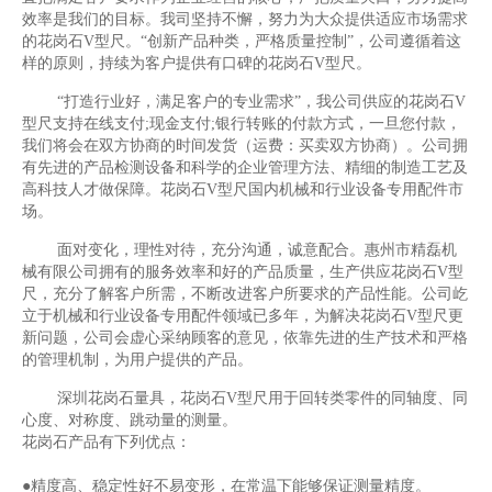
效率是我们的目标。我司坚持不懈，努力为大众提供适应市场需求
的花岗石V型尺。“创新产品种类，严格质量控制”，公司遵循着这
样的原则，持续为客户提供有口碑的花岗石V型尺。
“打造行业好，满足客户的专业需求”，我公司供应的花岗石V
型尺支持在线支付;现金支付;银行转账的付款方式，一旦您付款，
我们将会在双方协商的时间发货（运费：买卖双方协商）。公司拥
有先进的产品检测设备和科学的企业管理方法、精细的制造工艺及
高科技人才做保障。花岗石V型尺国内机械和行业设备专用配件市
场。
面对变化，理性对待，充分沟通，诚意配合。惠州市精磊机
械有限公司拥有的服务效率和好的产品质量，生产供应花岗石V型
尺，充分了解客户所需，不断改进客户所要求的产品性能。公司屹
立于机械和行业设备专用配件领域已多年，为解决花岗石V型尺更
新问题，公司会虚心采纳顾客的意见，依靠先进的生产技术和严格
的管理机制，为用户提供的产品。
深圳花岗石量具，花岗石V型尺用于回转类零件的同轴度、同
心度、对称度、跳动量的测量。
花岗石产品有下列优点：
●精度高、稳定性好不易变形，在常温下能够保证测量精度。