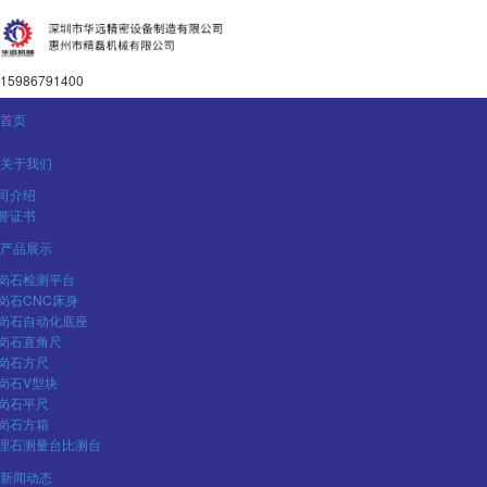
15986791400
首页
关于我们
司介绍
誉证书
产品展示
岗石检测平台
岗石CNC床身
岗石自动化底座
岗石直角尺
岗石方尺
岗石V型块
岗石平尺
岗石方箱
理石测量台比测台
新闻动态